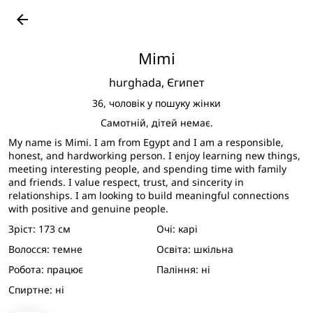
Подивитися великі фото
arrow_back
Mimi
hurghada,
Єгипет
36,
чоловік у пошуку жінки
Самотній, дітей немає.
My name is Mimi. I am from Egypt and I am a responsible,
honest, and hardworking person. I enjoy learning new things,
meeting interesting people, and spending time with family
and friends. I value respect, trust, and sincerity in
relationships. I am looking to build meaningful connections
with positive and genuine people.
Зріст:
173 см
Очі:
карі
Волосся:
темне
Освіта:
шкільна
Робота:
працює
Паління:
ні
Спиртне:
ні