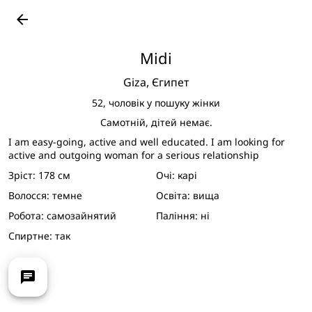
Подивитися великі фото
arrow_back
Midi
Giza,
Єгипет
52,
чоловік у пошуку жінки
Самотній, дітей немає.
I am easy-going, active and well educated. I am looking for
active and outgoing woman for a serious relationship
Зріст:
178 см
Очі:
карі
Волосся:
темне
Освіта:
вища
Робота:
самозайнятий
Паління:
ні
Спиртне:
так
chat