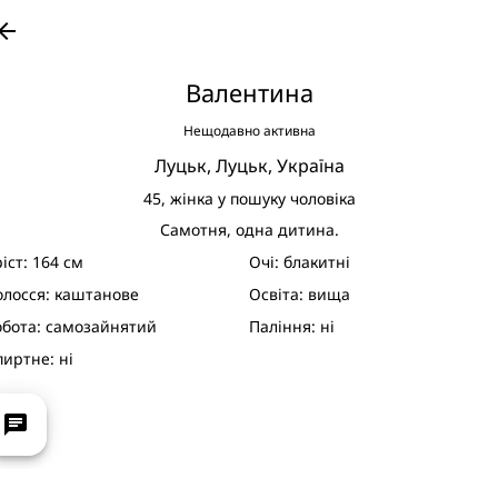
row_back
Валентина
Нещодавно активна
Луцьк,
Луцьк,
Україна
45,
жінка у пошуку чоловіка
Самотня, одна дитина.
ріст:
164 см
Очі:
блакитні
олосся:
каштанове
Освіта:
вища
обота:
самозайнятий
Паління:
ні
пиртне:
ні
chat