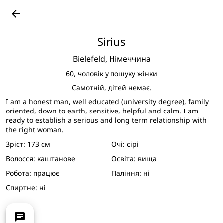
arrow_back
Sirius
Bielefeld,
Німеччина
60,
чоловік у пошуку жінки
Самотній, дітей немає.
I am a honest man, well educated (university degree), family
oriented, down to earth, sensitive, helpful and calm. I am
ready to establish a serious and long term relationship with
the right woman.
Зріст:
173 см
Очі:
сірі
Волосся:
каштанове
Освіта:
вища
Робота:
працює
Паління:
ні
Спиртне:
ні
chat