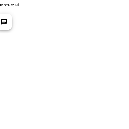
пиртне:
ні
chat