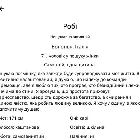
Подивитися великі фото
row_back
Робі
Нещодавно активний
Болонья,
Італія
71,
чоловік у пошуку жінки
Самотній, одна дитина.
 шукаю посмішку, яка завжди буде супроводжувати моє життя. Я
озитивно налаштований, я думаю, що належу до команди-
ереможця, але я люблю тих, хто програє, хто безнадійний і лежи
лечима до стіни. Я зрозумів, що простота приховує
арнославство, щедрість дорожча за багатство, а смирення є
диною якістю, яка робить людину великою. Я хочу людину, з яко
ідпочитиму душею.
ріст:
171 см
Очі:
карі
олосся:
каштанове
Освіта:
шкільна
обота:
самозайнятий
Паління:
ні